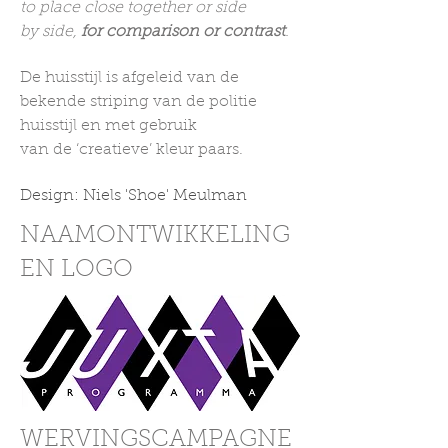
to place close together or side
by side,
for comparison or contrast
.
De huisstijl is afgeleid van de
bekende striping van de politie
huisstijl en met gebruik
van de ‘creatieve’ kleur paars.
Design: Niels 'Shoe' Meulman
NAAMONTWIKKELING
EN LOGO
WERVINGSCAMPAGNE