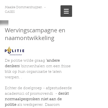
Maaike Dommershuijzen
-
CASES
Wervingscampagne en
naamontwikkeling
De politie wilde graag
'andere
denkers
' binnenhalen om een frisse
blik op hun organisatie te laten
werpen. .
Echter de doelgroep - afgestudeerde
academici of promovendi -
denkt
normaalgesproken niet aan de
politie
als werkgever.
Daarom